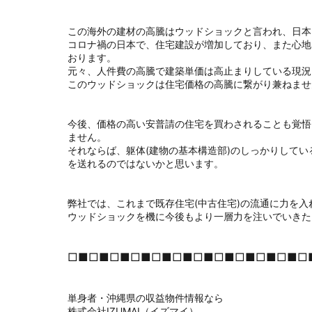
この海外の建材の高騰はウッドショックと言われ、
日本
コロナ禍の日本で、住宅建設が増加しており、
また心地
おります。
元々、人件費の高騰で建築単価は高止まりしている現況
このウッドショックは住宅価格の高騰に繋がり兼ねませ
今後、価格の高い安普請の住宅を買わされることも覚悟
ません。
それならば、躯体(建物の基本構造部)のしっかりして
を送れるのではないかと思います。
弊社では、これまで既存住宅(中古住宅)の流通に力を入
ウッドショックを機に今後もより一層力を注いでいきた
□■□■□■□■□■□■□■□■□■□■□■□
単身者・沖縄県の収益物件情報なら
株式会社IZUMAI（イズマイ）