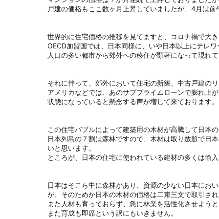
戸建の価格もここ数ヶ月上昇していましたが、
4月は前
世界的に住宅価格の推移を見てますと、
コロナ禍で大き
OECD加盟国では、日本同様に、いや日本以上にテレ
人口の多い都市から郊外への移住が顕著になって現れて
それに伴って、郊外において住宅の新築、
中古戸建のリ
アメリカなどでは、あのサブプライムローンで膨れ上が
状態になっていると懸念する声が増して来ております。
この住宅バブルによって建築用の木材が高騰して日本の
日本列島の７割は森林ですので、木材は取り放題で日本
いと思います。
ところが、日本の住宅に使われている建材の多くは輸入
日本はそこら中に森林があり、資源の少ない日本におい
が、
そのためか日本の木材の価格は二束三文で取引され
また人材も育っておらず、急に林業を活性化させようと
また育成も即席という訳にもいきません。