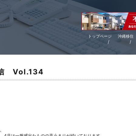
トップページ
沖縄移住
Vol.134
。
、
4月は一服感出たものの高止まりが続いております。