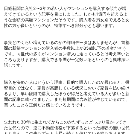
日経新聞に入社2〜3年の若い人がマンションを購入する傾向が増
えてきているという記事を目にしました。しかも1億円を超えるよ
うな金額の高額マンションだそうです。購入者を男女別で見ると女
性の方が多いというのが、特筆すべき部分かとも思います。
事実どのくらい増えているのかの詳細データはありませんが、首都
圏の新築マンションの購入者の半数以上が35歳以下の若者だそう
です。同世代の多くがマンション購入に走っているとは考え辛いと
ころもありますが、購入できる層が一定数いるというのも興味深い
話しです。
購入を決めた人はどういう理由、目的で購入したのか尋ねると、投
資目的ではなく、家賃が高騰している状況において家賃を払い続け
るより、早い段階で購入したほうが得だと考えている人が多いと新
聞の記事に載ってました。また短期間に含み益が生じているので、
買ったことを正解だと感じているようです。
失われた30年に生まれてからこのかたずっとどっぷり浸かってき
た世代なので、逆に不動産価格が下落するといった経験の無い世代
とも言え、この先もずっと上昇が続くと信じている節もあります。