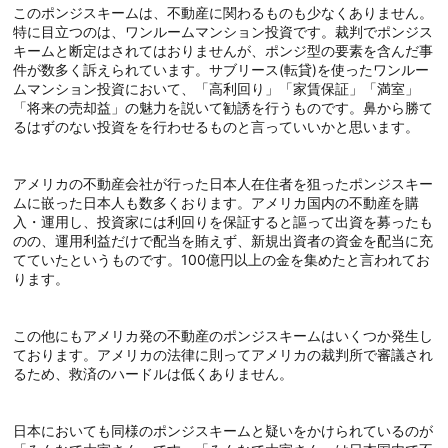
このポンジスキームは、不動産に関わるものも少なくありません。
特に目立つのは、ワンルームマンション投資です。裁判でポンジス
キームと断定はされてはおりませんが、ポンジ型の要素を含んだ事
件が数多く訴えられています。サブリース(転貸)を使ったワンルー
ムマンション投資において、「高利回り」「家賃保証」「満室」
「将来の売却益」の魅力を説いて勧誘を行うものです。鼻から勝て
るはずのない投資をを行わせるものと言っていいかと思います。
アメリカの不動産会社が行った日本人在住者を狙ったポンジスキー
ムに嵌った日本人も数多くおります。アメリカ国内の不動産を購
入・運用し、投資家には利回りを保証すると謳って出資を募ったも
のの、運用利益だけで配当を賄えず、新規出資者の資金を配当に充
てていたというものです。100億円以上の金を集めたと言われてお
ります。
この他にもアメリカ発の不動産のポンジスキームはいくつか発生し
ております。アメリカの法律に則ってアメリカの裁判所で審議され
るため、救済のハードルは低くありません。
日本においても同様のポンジスキームと疑いをかけられているのが