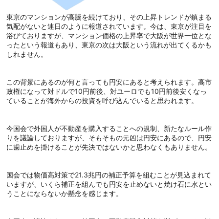
東京のマンションが高騰を続けており、その上昇トレンドが鎮まる
気配がないと連日のように報道されています。今は、東京が注目を
浴びておりますが、マンション価格の上昇率で大阪が世界一位とな
ったという報道もあり、東京の次は大阪という流れが出てくるかも
しれません。
この背景にあるのが何と言っても円安にあると考えられます。高市
政権になって対ドルで10円前後、対ユーロでも10円前後安くなっ
ていることが海外からの投資を呼び込んでいると思われます。
今国会で外国人が不動産を購入することへの規制、新たなルール作
りを議論しておりますが、そもそもの元凶は円安にあるので、円安
に歯止めを掛けることが先決ではないかと思わなくもありません。
国会では物価高対策で21.3兆円の補正予算を組むことが見込まれて
いますが、いくら補正を組んでも円安を止めないと焼け石に水とい
うことにならないか懸念を感じます。