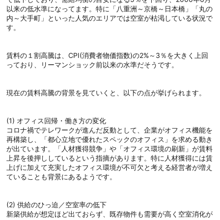
以来の低水準になってます。特に「八重洲～京橋～日本橋」「丸の
内～大手町」といった人気のエリアでは空室が枯渇している状況で
す。
賃料の１割高騰は、CPI(消費者物価指数)の2%～3％を大きく上回
っており、リーマンショック前以来の水準だそうです。
現在の賃料高騰の背景を見ていくと、以下の点が挙げられます。
(1) オフィス回帰・働き方の変化
コロナ禍でテレワークが進んだ反動として、企業がオフィス機能を
再構築し、「都心立地で優れたスペックのオフィス」を求める動き
が出ています。「人材獲得競争」や「オフィス環境の刷新」が賃料
上昇を後押ししているという指摘があります。特に人材獲得には賃
上げに加えて充実したオフィス環境が不可欠と考える経営者が増え
ていることも背景にあるようです。
(2) 供給のひっ迫／空室率の低下
新築供給が想定ほど出ておらず、既存物件も需要が高く空室消化が