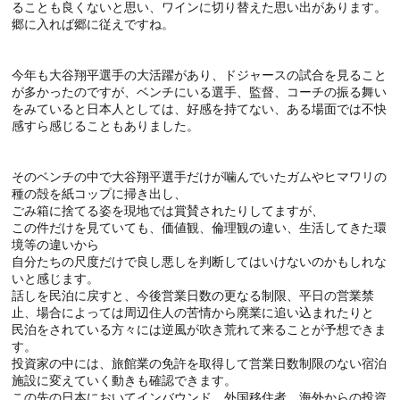
ることも良くないと思い、ワインに切り替えた思い出があります。
郷に入れば郷に従えですね。
今年も大谷翔平選手の大活躍があり、ドジャースの試合を見ること
が多かったのですが、ベンチにいる選手、監督、コーチの振る舞い
をみていると日本人としては、好感を持てない、ある場面では不快
感すら感じることもありました。
そのベンチの中で大谷翔平選手だけが噛んでいたガムやヒマワリの
種の殻を紙コップに掃き出し、
ごみ箱に捨てる姿を現地では賞賛されたりしてますが、
この件だけを見ていても、価値観、倫理観の違い、生活してきた環
境等の違いから
自分たちの尺度だけで良し悪しを判断してはいけないのかもしれな
いと感じます。
話しを民泊に戻すと、今後営業日数の更なる制限、平日の営業禁
止、場合によっては周辺住人の苦情から廃業に追い込まれたりと
民泊をされている方々には逆風が吹き荒れて来ることが予想できま
す。
投資家の中には、旅館業の免許を取得して営業日数制限のない宿泊
施設に変えていく動きも確認できます。
この先の日本においてインバウンド、外国移住者、海外からの投資