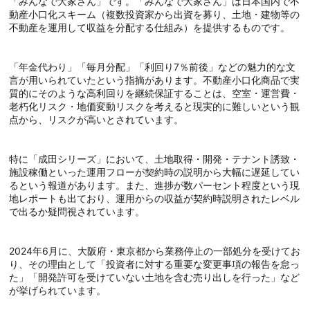
「みんなで大家さん」です。「みんなで大家さん」は日本国内で不
動産小口化スキーム（複数投資家から出資を募り、土地・建物等の
不動産を運用して収益を分配する仕組み）を提供するものです。
「年金代わり」「毎月分配」「利回り7％前後」などの魅力的な文
言が用いられていたという指摘があります。不動産小口化商品で実
質的にそのような高利回りを継続保証することは、空室・運営費・
老朽化リスク・地価変動リスクを考えると現実的に難しいという観
点から、リスクが高いとされています。
特に「成田シリーズ」において、土地取得・開発・テナント誘致・
施設稼働といった運用フローが契約時の説明から大幅に遅延してい
るという報道があります。また、進捗が数パーセント程度という現
地レポートも出ており、運用からの収益が契約時説明されたレベル
で出るか疑問視されています。
2024年6月に、大阪府・東京都から業務停止の一部処分を受けてお
り、その理由として「投資者に対する重要な変更事項の報告を怠っ
た」「開発許可を受けていない土地を含む売り出しを行った」など
が挙げられています。