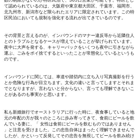
て認められているのは、大阪府や東京都大田区、千葉市、福岡市、
北九州市、新潟市など限られたエリアに限定されています。この特
区民泊においても規制を強化する流れが出てきているのです。
その背景と言えるのが、インバウンドのマナー違反等から近隣住人
とのトラブルとなるケースが増えていることが挙げられています。
夜中に大声を発する、キャリーバックをいくつも夜中に引きながら
運ぶ、ごみをポイ捨てするといったことが常態化しているというも
のです。
インバウンドに関しては、車道や踏切内に立ち入り写真撮影を行う
とか危険な行為が目立ちます。文化の違いと言ってしますとそれま
でとなりますが、言わないと分からない、言っても理解できないこ
とがあるのも事実かと思います。
私も新婚旅行でオーストラリアに行った時に、夜食事していると地
元の年配の方が我々のところに歩み寄ってきて、食前にビールを飲
んでいる妻に、「 女性は食前にビールを飲むものではありません
」と注意を受けました。この忠告自体はまったく理解できませんで
したが、かといって反発してその忠告を無視してビールを飲み続け