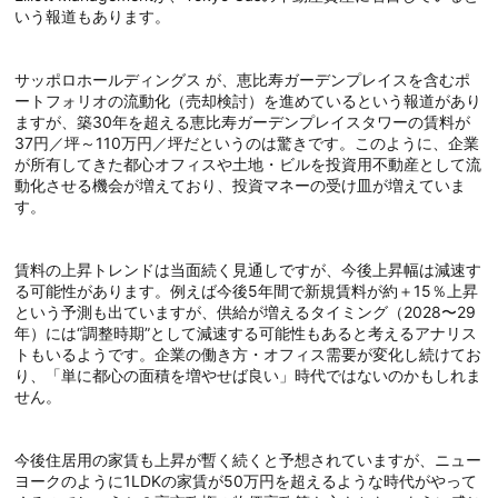
いう報道もあります。
サッポロホールディングス が、恵比寿ガーデンプレイスを含むポ
ートフォリオの流動化（売却検討）を進めているという報道があり
ますが、築30年を超える恵比寿ガーデンプレイスタワーの賃料が
37円／坪～110万円／坪だというのは驚きです。このように、企業
が所有してきた都心オフィスや土地・ビルを投資用不動産として流
動化させる機会が増えており、投資マネーの受け皿が増えていま
す。
賃料の上昇トレンドは当面続く見通しですが、今後上昇幅は減速す
る可能性があります。例えば今後5年間で新規賃料が約＋15％上昇
という予測も出ていますが、供給が増えるタイミング（2028〜29
年）には“調整時期”として減速する可能性もあると考えるアナリス
トもいるようです。企業の働き方・オフィス需要が変化し続けてお
り、「単に都心の面積を増やせば良い」時代ではないのかもしれま
せん。
今後住居用の家賃も上昇が暫く続くと予想されていますが、ニュー
ヨークのように1LDKの家賃が50万円を超えるような時代がやって