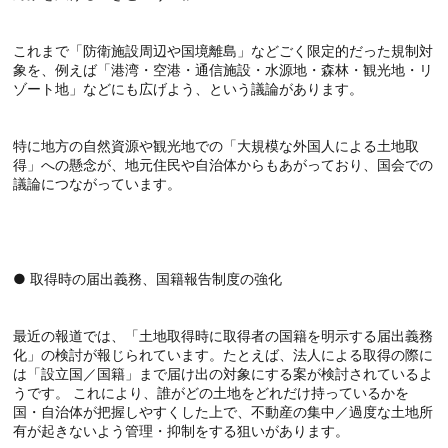
これまで「防衛施設周辺や国境離島」などごく限定的だった規制対
象を、例えば「港湾・空港・通信施設・水源地・森林・観光地・リ
ゾート地」などにも広げよう、という議論があります。
特に地方の自然資源や観光地での「大規模な外国人による土地取
得」への懸念が、地元住民や自治体からもあがっており、国会での
議論につながっています。
● 取得時の届出義務、国籍報告制度の強化
最近の報道では、「土地取得時に取得者の国籍を明示する届出義務
化」の検討が報じられています。たとえば、法人による取得の際に
は「設立国／国籍」まで届け出の対象にする案が検討されているよ
うです。 これにより、誰がどの土地をどれだけ持っているかを
国・自治体が把握しやすくした上で、不動産の集中／過度な土地所
有が起きないよう管理・抑制をする狙いがあります。