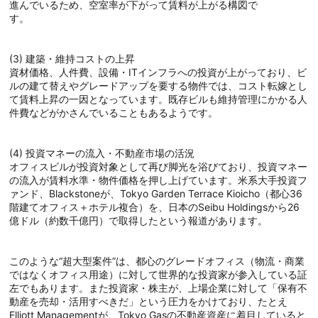
進んでいるため、空室率が下がって賃料が上がる構図で
す。
(3) 建築・維持コストの上昇
資材価格、人件費、設備・ITインフラへの投資が上がっており、ビ
ルの建て替えやグレードアップを要する物件では、コスト転嫁とし
て賃料上昇の一因となっています。既存ビルも維持管理にかかる人
件費などがかさんでいることもあるようです。
(4) 投資マネーの流入・不動産市場の活況
オフィスビルが投資対象として再び脚光を浴びており、投資マネー
の流入が賃料水準・物件価格を押し上げています。米系大手投資フ
ァンド、Blackstoneが、Tokyo Garden Terrace Kioicho（都心36
階建てオフィス＋ホテル複合）を、日本のSeibu Holdingsから26
億ドル（約数千億円）で取得したという報道があります。
このような“超大型案件”は、都心のグレードオフィス（物流・商業
ではなくオフィス用途）に対して世界的な投資家が参入している証
左でもあります。また投資家・株主が、上場企業に対して「保有不
動産を売却・活用すべきだ」という圧力をかけており、たとえ
Elliott Managementが、Tokyo Gasの不動産資産に着目していると