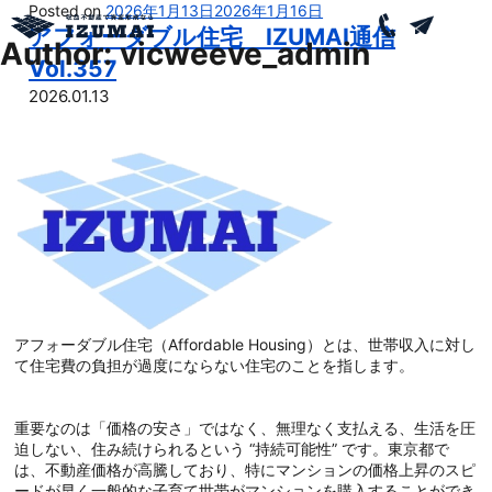
Posted on
2026年1月13日
2026年1月16日
アフォーダブル住宅 IZUMAI通信
Author:
vicweeve_admin
Vol.357
2026.01.13
アフォーダブル住宅（Affordable Housing）とは、世帯収入に対し
て住宅費の負担が過度にならない住宅のことを指します。
重要なのは「価格の安さ」ではなく、無理なく支払える、生活を圧
迫しない、住み続けられるという “持続可能性” です。東京都で
は、不動産価格が高騰しており、特にマンションの価格上昇のスピ
ードが早く一般的な子育て世帯がマンションを購入することができ