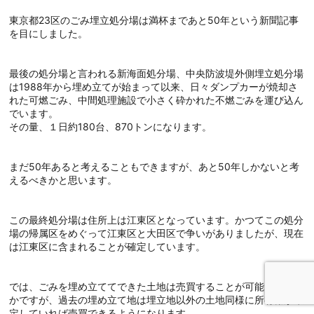
東京都23区のごみ埋立処分場は満杯まであと50年という新聞記事
を目にしました。
最後の処分場と言われる新海面処分場、中央防波堤外側埋立処分場
は1988年から埋め立てが始まって以来、日々ダンプカーが焼却さ
れた可燃ごみ、中間処理施設で小さく砕かれた不燃ごみを運び込ん
でいます。
その量、１日約180台、870トンになります。
まだ50年あると考えることもできますが、あと50年しかないと考
えるべきかと思います。
この最終処分場は住所上は江東区となっています。かつてこの処分
場の帰属区をめぐって江東区と大田区で争いがありましたが、現在
は江東区に含まれることが確定しています。
では、ごみを埋め立ててできた土地は売買することが可能になるの
かですが、過去の埋め立て地は埋立地以外の土地同様に所有権が確
定していれば売買できるようになります。